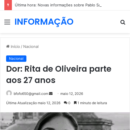
Última hora: Novas informações sobre Pablo Sarabia
INFORMAÇÃO
Menu
P
p
Início
/
Nacional
Nacional
Dor: Rita de Oliveira parte
aos 27 anos
Mande
bfofo650@gmail.com
maio 12, 2026
um
Última Atualização maio 12, 2026
0
1 minuto de leitura
e-
mail