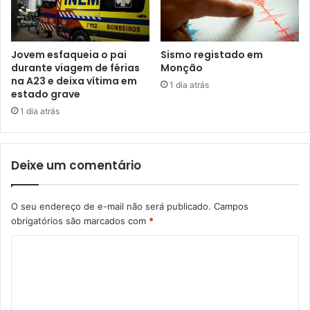
Jovem esfaqueia o pai
Sismo registado em
durante viagem de férias
Monção
na A23 e deixa vítima em
1 dia atrás
estado grave
1 dia atrás
Deixe um comentário
O seu endereço de e-mail não será publicado.
Campos
obrigatórios são marcados com
*
C
o
m
e