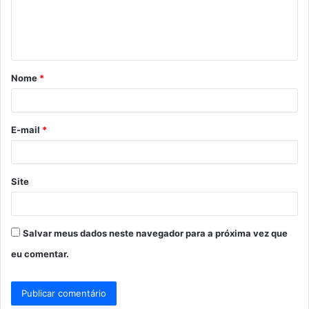
n
t
á
Nome
*
r
i
o
E-mail
*
*
Site
Salvar meus dados neste navegador para a próxima vez que
eu comentar.