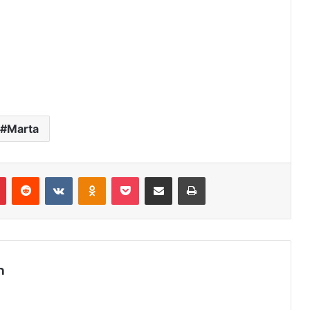
Marta
r
Pinterest
Reddit
VK
OK
Pocket
Compartilhar via e-mail
Imprimir
m