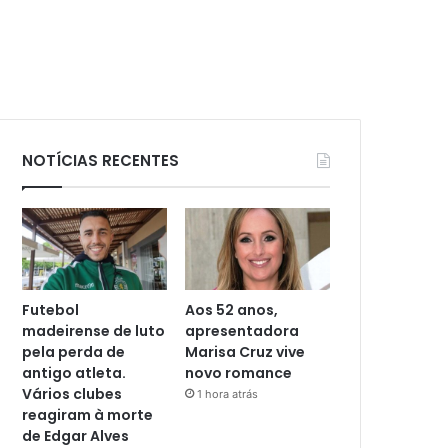
NOTÍCIAS RECENTES
Futebol
Aos 52 anos,
madeirense de luto
apresentadora
pela perda de
Marisa Cruz vive
antigo atleta.
novo romance
Vários clubes
1 hora atrás
reagiram à morte
de Edgar Alves