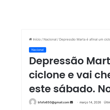
Início
/
Nacional
/
Depressão Marta é afinal um cicl
Nacional
Depressão Mart
ciclone e vai c
este sábado. N
Mande
bfofo650@gmail.com
março 14, 2026
Últi
um