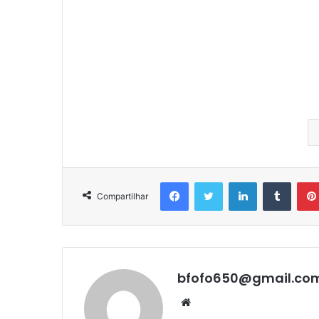
Facebook
Twitter
Linkedin
Tumbl
Compartilhar
bfofo650@gmail.co
Website