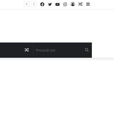
Facebook
Twitter
YouTube
Instagram
Entrar
Artigo
Barra
Futebol madeirense de luto pela perda de antigo atleta. Vários clubes reagiram à morte de Edgar Alves
aleatório
Lateral
Artigo
Procurar
aleatório
por