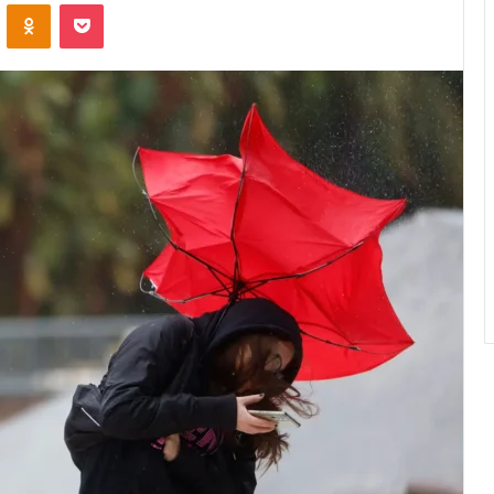
VK
OK
Pocket