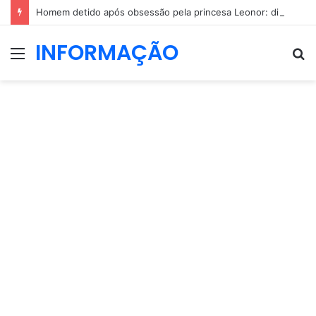
Homem detido após obsessão pela princesa Leonor: dizia que ia casar com a herdeira espanhola
INFORMAÇÃO
Menu
P
p