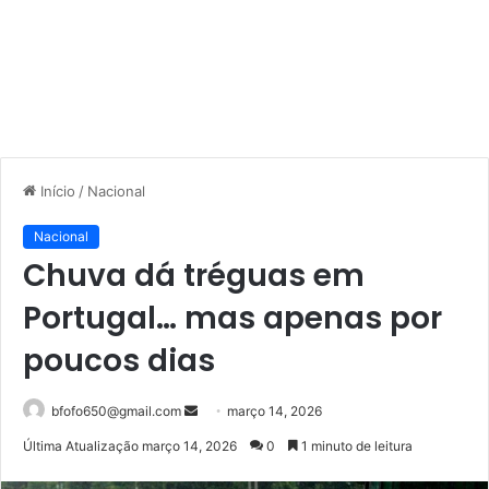
Início
/
Nacional
Nacional
Chuva dá tréguas em
Portugal… mas apenas por
poucos dias
Mande
bfofo650@gmail.com
março 14, 2026
um
Última Atualização março 14, 2026
0
1 minuto de leitura
e-
mail