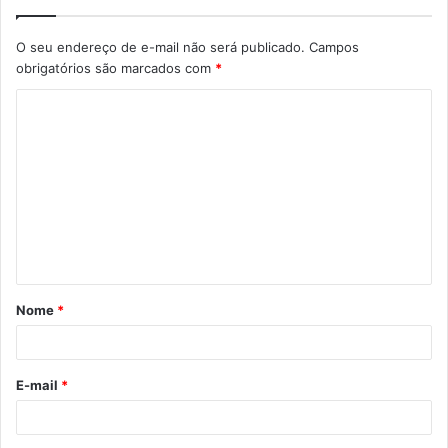
O seu endereço de e-mail não será publicado.
Campos
obrigatórios são marcados com
*
C
o
m
e
n
t
á
Nome
*
r
i
o
E-mail
*
*