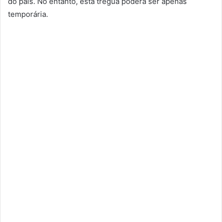
do país. No entanto, esta trégua poderá ser apenas
temporária.