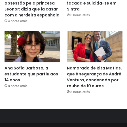
obsessão pela princesa
facada e suicida-se em
Leonor: dizia que ia casar
Sintra
com a herdeira espanhola
6 horas atrás
4 horas atrás
Ana Sofia Barbosa, a
Namorado de Rita Matias,
estudante que partiu aos
que é segurança de André
14 anos
Ventura, condenado por
roubo de 10 euros
8 horas atrás
8 horas atrás