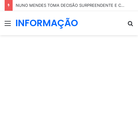
NUNO MENDES TOMA DECISÃO SURPREENDENTE E COLOCA PARTE DO SEU PATRIMÓNIO EM NOME DA MÃE
INFORMAÇÃO
Menu
P
p