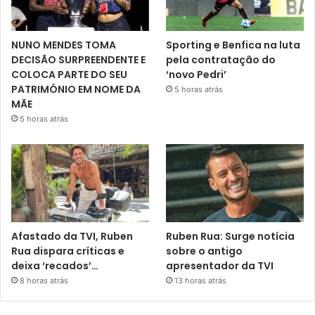
NUNO MENDES TOMA
Sporting e Benfica na luta
DECISÃO SURPREENDENTE E
pela contratação do
COLOCA PARTE DO SEU
‘novo Pedri’
PATRIMÓNIO EM NOME DA
5 horas atrás
MÃE
5 horas atrás
Afastado da TVI, Ruben
Ruben Rua: Surge notícia
Rua dispara críticas e
sobre o antigo
deixa ‘recados’…
apresentador da TVI
8 horas atrás
13 horas atrás