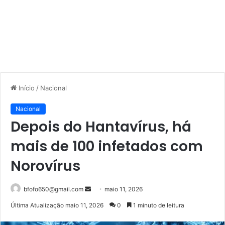
Início
/
Nacional
Nacional
Depois do Hantavírus, há
mais de 100 infetados com
Norovírus
Mande
bfofo650@gmail.com
maio 11, 2026
um
Última Atualização maio 11, 2026
0
1 minuto de leitura
e-
mail