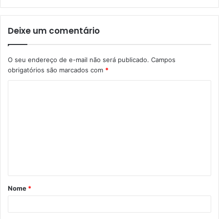
Deixe um comentário
O seu endereço de e-mail não será publicado.
Campos
obrigatórios são marcados com
*
C
o
m
e
n
t
á
Nome
*
r
i