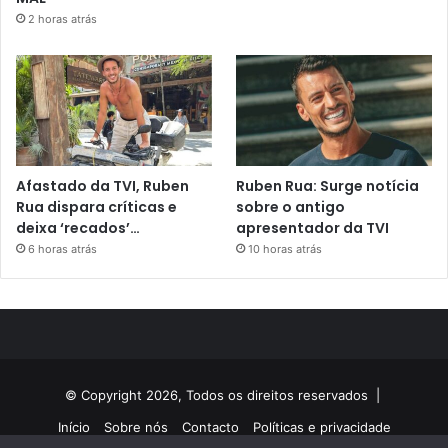
2 horas atrás
Afastado da TVI, Ruben
Ruben Rua: Surge notícia
Rua dispara críticas e
sobre o antigo
deixa ‘recados’…
apresentador da TVI
6 horas atrás
10 horas atrás
© Copyright 2026, Todos os direitos reservados |
Início
Sobre nós
Contacto
Políticas e privacidade