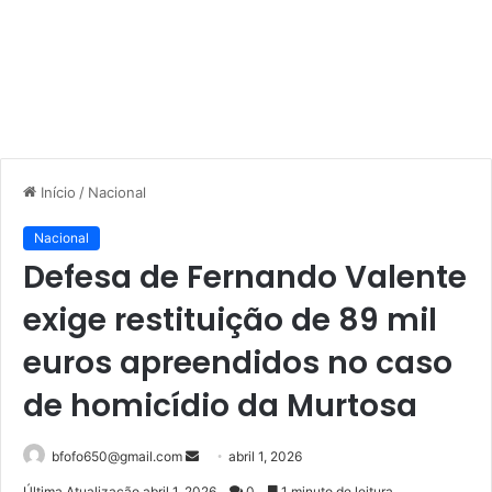
Início
/
Nacional
Nacional
Defesa de Fernando Valente
exige restituição de 89 mil
euros apreendidos no caso
de homicídio da Murtosa
Mande
bfofo650@gmail.com
abril 1, 2026
um
Última Atualização abril 1, 2026
0
1 minuto de leitura