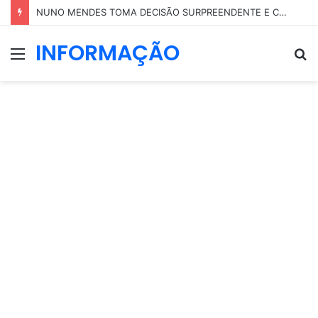
NUNO MENDES TOMA DECISÃO SURPREENDENTE E COLOCA PARTE DO SEU PATRIMÓNIO EM NOME DA MÃE
INFORMAÇÃO
Menu
P
p