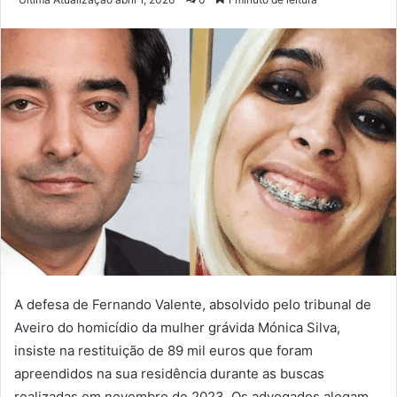
e-
mail
A defesa de Fernando Valente, absolvido pelo tribunal de
Aveiro do homicídio da mulher grávida Mónica Silva,
insiste na restituição de 89 mil euros que foram
apreendidos na sua residência durante as buscas
realizadas em novembro de 2023. Os advogados alegam