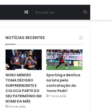
Artigo
Procurar
aleatório
por
NOTÍCIAS RECENTES
NUNO MENDES
Sporting e Benfica
TOMA DECISÃO
na luta pela
SURPREENDENTE E
contratação do
COLOCA PARTE DO
‘novo Pedri’
SEU PATRIMÓNIO EM
7 horas atrás
NOME DA MÃE
6 horas atrás