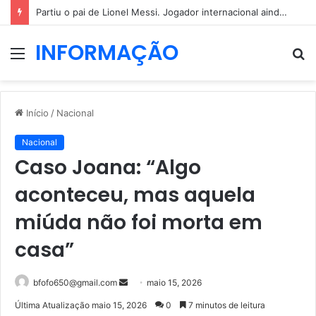
Partiu o pai de Lionel Messi. Jogador internacional ainda não reagiu
INFORMAÇÃO
Menu
P
p
Início
/
Nacional
Nacional
Caso Joana: “Algo
aconteceu, mas aquela
miúda não foi morta em
casa”
Mande
bfofo650@gmail.com
maio 15, 2026
um
Última Atualização maio 15, 2026
0
7 minutos de leitura
e-