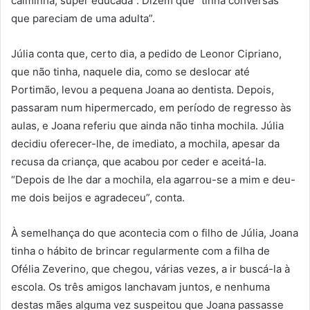
calminha, super educada”. Dizem que “tinha conversas
que pareciam de uma adulta”.
Júlia conta que, certo dia, a pedido de Leonor Cipriano,
que não tinha, naquele dia, como se deslocar até
Portimão, levou a pequena Joana ao dentista. Depois,
passaram num hipermercado, em período de regresso às
aulas, e Joana referiu que ainda não tinha mochila. Júlia
decidiu oferecer-lhe, de imediato, a mochila, apesar da
recusa da criança, que acabou por ceder e aceitá-la.
“Depois de lhe dar a mochila, ela agarrou-se a mim e deu-
me dois beijos e agradeceu”, conta.
À semelhança do que acontecia com o filho de Júlia, Joana
tinha o hábito de brincar regularmente com a filha de
Ofélia Zeverino, que chegou, várias vezes, a ir buscá-la à
escola. Os três amigos lanchavam juntos, e nenhuma
destas mães alguma vez suspeitou que Joana passasse