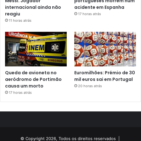
Messi. Jogador
portugueses morrem num
internacional ainda não
acidente em Espanha
reagiu
17 horas atrás
11 horas atrás
Queda de avioneta no
Euromilhões: Prémio de 30
aeródromo de Portimão
mil euros sai em Portugal
causa um morto
20 horas atrás
17 horas atrás
© Copyright 2026, Todos os direitos reservados |