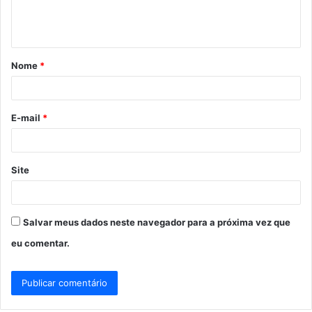
n
t
á
Nome
*
r
i
o
E-mail
*
*
Site
Salvar meus dados neste navegador para a próxima vez que
eu comentar.