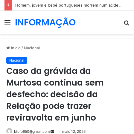
Homem, jovem e bebé portugueses morrem num acidente em Espanha
INFORMAÇÃO
Menu
P
p
Início
/
Nacional
Nacional
Caso da grávida da
Murtosa continua sem
desfecho: decisão da
Relação pode trazer
reviravolta em junho
Mande
bfofo650@gmail.com
maio 12, 2026