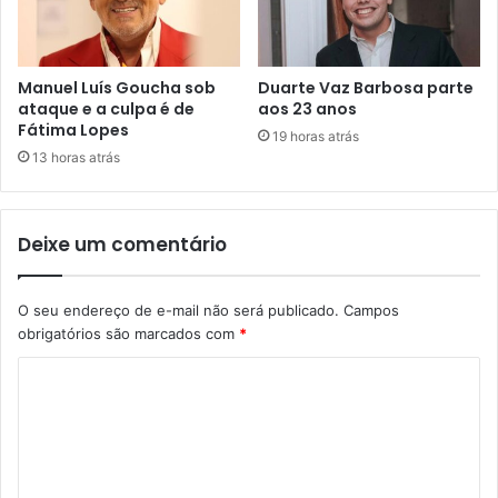
Manuel Luís Goucha sob
Duarte Vaz Barbosa parte
ataque e a culpa é de
aos 23 anos
Fátima Lopes
19 horas atrás
13 horas atrás
Deixe um comentário
O seu endereço de e-mail não será publicado.
Campos
obrigatórios são marcados com
*
C
o
m
e