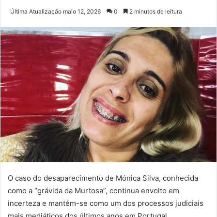
um
Última Atualização maio 12, 2026
0
2 minutos de leitura
e-
mail
O caso do desaparecimento de Mónica Silva, conhecida
como a “grávida da Murtosa”, continua envolto em
incerteza e mantém-se como um dos processos judiciais
mais mediáticos dos últimos anos em Portugal.