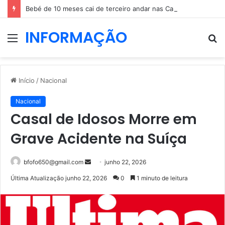
Bebé de 10 meses cai de terceiro andar nas Caldas da Rainha
INFORMAÇÃO
Menu
P
p
Início
/
Nacional
Nacional
Casal de Idosos Morre em
Grave Acidente na Suíça
Mande
bfofo650@gmail.com
junho 22, 2026
um
Última Atualização junho 22, 2026
0
1 minuto de leitura
e-
mail