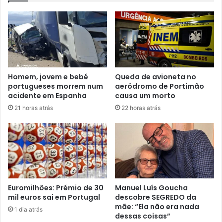
Homem, jovem e bebé
Queda de avioneta no
portugueses morrem num
aeródromo de Portimão
acidente em Espanha
causa um morto
21 horas atrás
22 horas atrás
Euromilhões: Prémio de 30
Manuel Luís Goucha
mil euros sai em Portugal
descobre SEGREDO da
mãe: “Ela não era nada
1 dia atrás
dessas coisas”