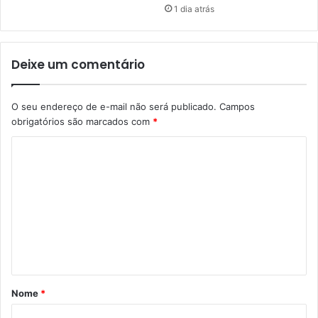
1 dia atrás
Deixe um comentário
O seu endereço de e-mail não será publicado.
Campos
obrigatórios são marcados com
*
C
o
m
e
n
t
á
Nome
*
r
i