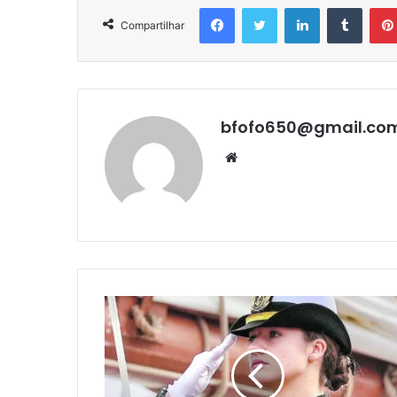
Facebook
Twitter
Linkedin
Tumbl
Compartilhar
bfofo650@gmail.co
Website