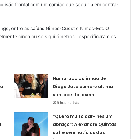
 colisão frontal com um camião que seguiria em contra-
ange, entre as saídas Nîmes-Ouest e Nîmes-Est. O
lmente cinco ou seis quilómetros”, especificaram os
Namorada do irmão de
ta
Diogo Jota cumpre última
vontade do jovem
5 horas atrás
“Quero muito dar-lhes um
a
abraço”: Alexandre Quintas
sofre sem notícias dos