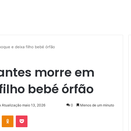
oque e deixa filho bebé órfão
antes morre em
filho bebé órfão
a Atualização maio 13, 2026
0
Menos de um minuto
VK
OK
Pocket