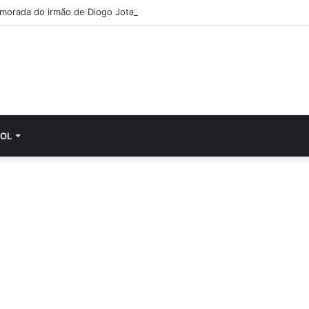
morada do irmão de Diogo Jota cumpre última vontade do jovem
OL