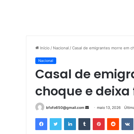
Início
/
Nacional
/
Casal de emigrantes morre em ch
Nacional
Casal de emigr
choque e deixa 
Mande
bfofo650@gmail.com
maio 13, 2026
Últim
um
Facebook
Twitter
Linkedin
Tumblr
Pinterest
Reddit
e-
mail