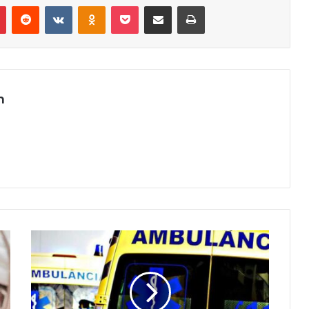
r
Pinterest
Reddit
VK
OK
Pocket
Compartilhar via e-mail
Imprimir
m