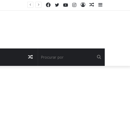
Facebook
Twitter
YouTube
Instagram
Entrar
Artigo
Barra
aleatório
Lateral
Artigo
Procurar
aleatório
por