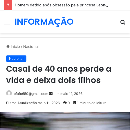
Homem detido após obsessão pela princesa Leonor: dizia que ia casar com a herdeira espanhola
INFORMAÇÃO
Menu
P
p
Início
/
Nacional
Nacional
Casal de 40 anos perde a
vida e deixa dois filhos
Mande
bfofo650@gmail.com
maio 11, 2026
um
Última Atualização maio 11, 2026
0
1 minuto de leitura
e-
mail