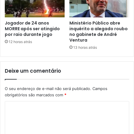
Jogador de 24 anos
Ministério Público abre
MORRE após ser atingido
inquérito a alegado roubo
por raio durante jogo
no gabinete de André
Ventura
12 horas atrás
13 horas atrás
Deixe um comentário
O seu endereço de e-mail não será publicado.
Campos
obrigatórios são marcados com
*
C
o
m
e