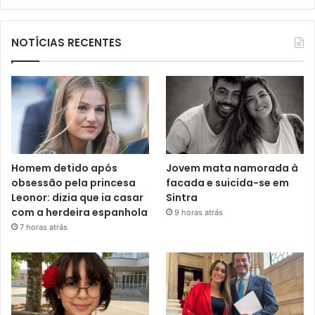
NOTÍCIAS RECENTES
Homem detido após
Jovem mata namorada à
obsessão pela princesa
facada e suicida-se em
Leonor: dizia que ia casar
Sintra
com a herdeira espanhola
9 horas atrás
7 horas atrás