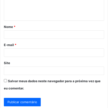
n
t
á
Nome
*
r
i
o
E-mail
*
*
Site
Salvar meus dados neste navegador para a próxima vez que
eu comentar.