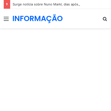
Surge notícia sobre Nuno Markl, dias após a entrevista a Daniel Oliveira
INFORMAÇÃO
Menu
P
p