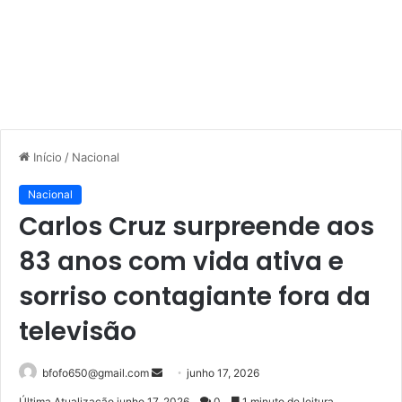
Início
/
Nacional
Nacional
Carlos Cruz surpreende aos
83 anos com vida ativa e
sorriso contagiante fora da
televisão
Mande
bfofo650@gmail.com
junho 17, 2026
um
Última Atualização junho 17, 2026
0
1 minuto de leitura