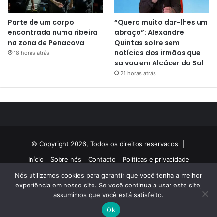
Parte de um corpo
“Quero muito dar-lhes um
encontrada numa ribeira
abraço”: Alexandre
na zona de Penacova
Quintas sofre sem
notícias dos irmãos que
18 horas atrás
salvou em Alcácer do Sal
21 horas atrás
© Copyright 2026, Todos os direitos reservados |
Início
Sobre nós
Contacto
Políticas e privacidade
Nós utilizamos cookies para garantir que você tenha a melhor
Facebook
Twitter
YouTube
Instagram
experiência em nosso site. Se você continua a usar este site,
assumimos que você está satisfeito.
Ok