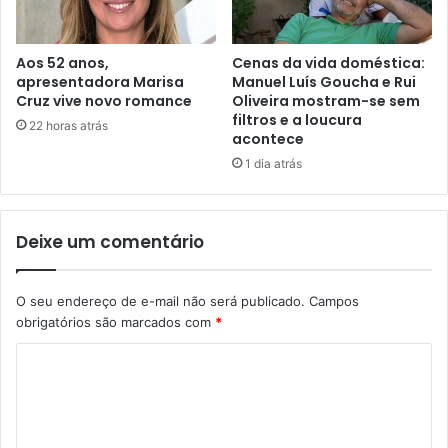
Aos 52 anos,
Cenas da vida doméstica:
apresentadora Marisa
Manuel Luís Goucha e Rui
Cruz vive novo romance
Oliveira mostram-se sem
filtros e a loucura
22 horas atrás
acontece
1 dia atrás
Deixe um comentário
O seu endereço de e-mail não será publicado.
Campos
obrigatórios são marcados com
*
C
o
m