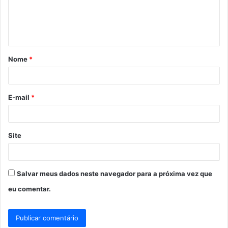
e
n
t
á
Nome
*
r
i
o
E-mail
*
*
Site
Salvar meus dados neste navegador para a próxima vez que
eu comentar.