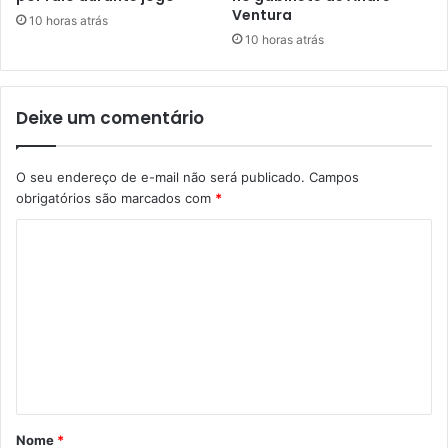
Ventura
10 horas atrás
10 horas atrás
Deixe um comentário
O seu endereço de e-mail não será publicado.
Campos
obrigatórios são marcados com
*
C
o
m
e
n
t
á
Nome
*
r