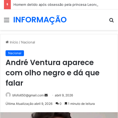
Homem detido após obsessão pela princesa Leonor: dizia que ia casar com a herdeira espanhola
INFORMAÇÃO
Menu
P
p
Início
/
Nacional
Nacional
André Ventura aparece
com olho negro e dá que
falar
Mande
bfofo650@gmail.com
abril 9, 2026
um
Última Atualização abril 9, 2026
0
1 minuto de leitura
e-
mail