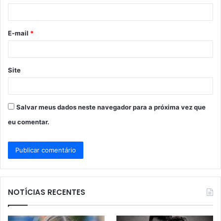
i
o
E-mail
*
*
Site
Salvar meus dados neste navegador para a próxima vez que
eu comentar.
NOTÍCIAS RECENTES