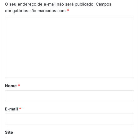
O seu endereço de e-mail não será publicado.
Campos
obrigatórios são marcados com
*
C
o
m
e
n
t
á
Nome
*
r
i
o
E-mail
*
*
Site