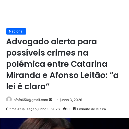
Nacional
Advogado alerta para
possíveis crimes na
polémica entre Catarina
Miranda e Afonso Leitão: “a
lei é clara”
Mande
bfofo650@gmail.com
junho 3, 2026
um
Última Atualização junho 3, 2026
0
1 minuto de leitura
e-
mail