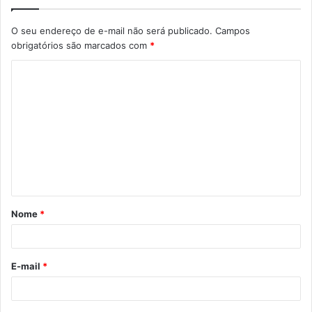
O seu endereço de e-mail não será publicado.
Campos
obrigatórios são marcados com
*
C
o
m
e
n
t
á
Nome
*
r
i
o
E-mail
*
*