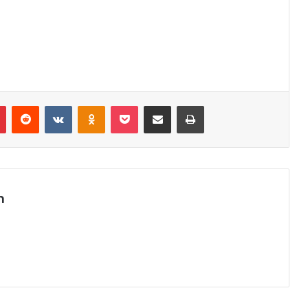
r
Pinterest
Reddit
VK
OK
Pocket
Compartilhar via e-mail
Imprimir
m