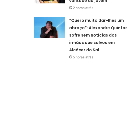
vontade do jovem
2 horas atrás
“Quero muito dar-lhes um
abraço”: Alexandre Quinta
sofre sem notícias dos
irmãos que salvou em
Alcácer do Sal
5 horas atrás