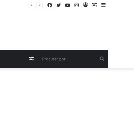
Facebook
Twitter
YouTube
Instagram
Entrar
Artigo
Barra
aleatório
Lateral
Artigo
Procurar
aleatório
por