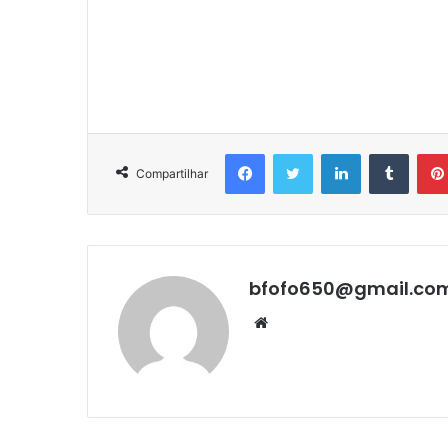
Facebook
Twitter
Linkedin
Tumbl
Compartilhar
bfofo650@gmail.co
Website