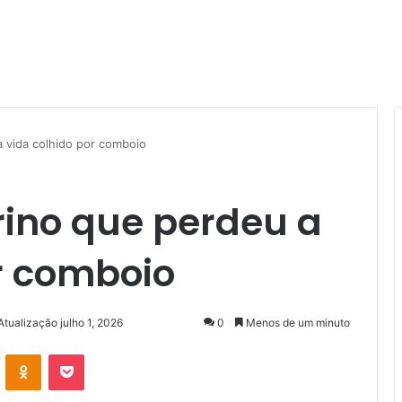
a vida colhido por comboio
rino que perdeu a
r comboio
Atualização julho 1, 2026
0
Menos de um minuto
VK
OK
Pocket