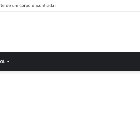
rte de um corpo encontrada numa ribeira na zona de Penacova
OL