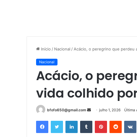
Início
/
Nacional
/
Acácio, o peregrino que perdeu 
Nacional
Acácio, o pereg
vida colhido po
Mande
bfofo650@gmail.com
julho 1, 2026
Última 
um
Facebook
Twitter
Linkedin
Tumblr
Pinterest
Reddit
e-
mail