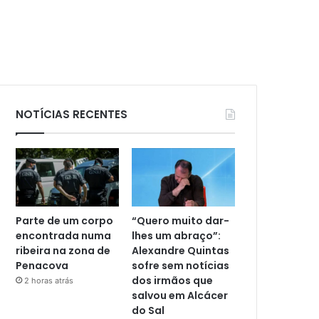
NOTÍCIAS RECENTES
Parte de um corpo
“Quero muito dar-
encontrada numa
lhes um abraço”:
ribeira na zona de
Alexandre Quintas
Penacova
sofre sem notícias
dos irmãos que
2 horas atrás
salvou em Alcácer
do Sal