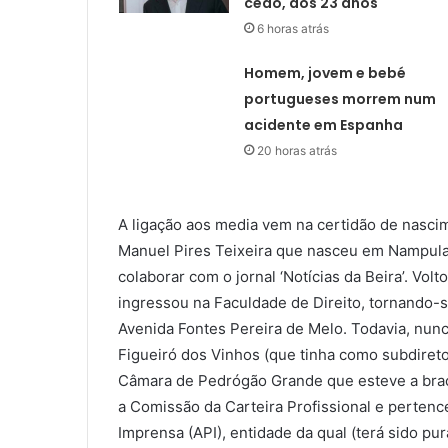
cedo, aos 23 anos
6 horas atrás
Homem, jovem e bebé
portugueses morrem num
acidente em Espanha
20 horas atrás
A ligação aos media vem na certidão de nascim
Manuel Pires Teixeira que nasceu em Nampula
colaborar com o jornal ‘Notícias da Beira’. Vol
ingressou na Faculdade de Direito, tornando-
Avenida Fontes Pereira de Melo. Todavia, nunca
Figueiró dos Vinhos (que tinha como subdiret
Câmara de Pedrógão Grande que esteve a braço
a Comissão da Carteira Profissional e perten
Imprensa (API), entidade da qual (terá sido pur