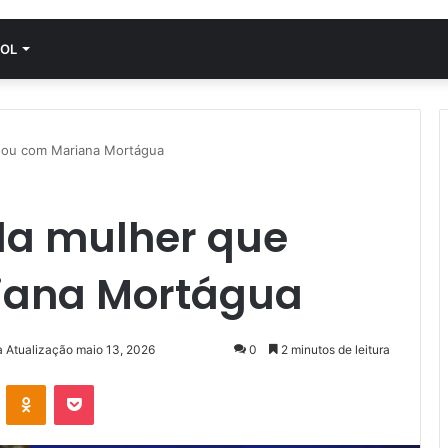
OL
asou com Mariana Mortágua
 da mulher que
iana Mortágua
a Atualização maio 13, 2026
0
2 minutos de leitura
VK
OK
Pocket