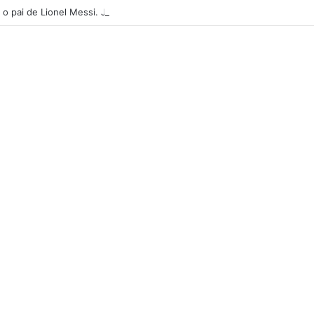
u o pai de Lionel Messi. Jogador internacional ainda não reagiu