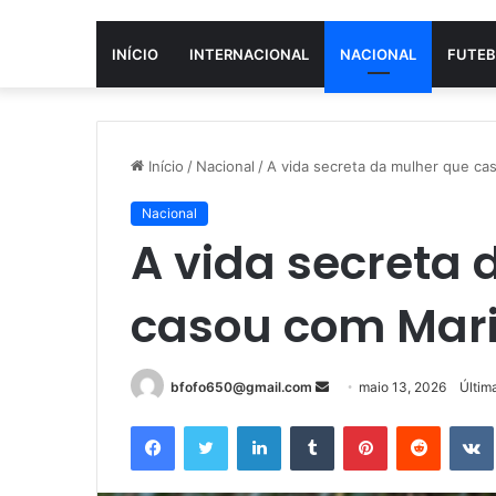
INÍCIO
INTERNACIONAL
NACIONAL
FUTEB
Início
/
Nacional
/
A vida secreta da mulher que c
Nacional
A vida secreta
casou com Mar
Mande
bfofo650@gmail.com
maio 13, 2026
Últim
um
Facebook
Twitter
Linkedin
Tumblr
Pinterest
Reddit
e-
mail