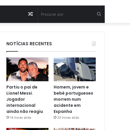
Artigo
Procurar
aleatório
por
NOTÍCIAS RECENTES
Partiu o pai de
Homem, jovem e
Lionel Messi.
bebé portugueses
Jogador
morrem num
internacional
acidente em
ainda não reagiu
Espanha
14 horas atrás
20 horas atrás