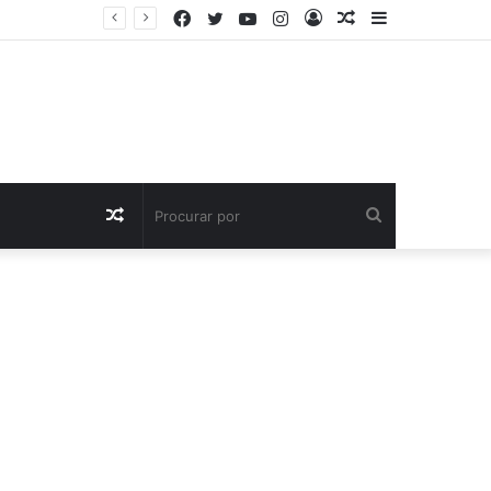
Facebook
Twitter
YouTube
Instagram
Entrar
Artigo
Barra
aleatório
Lateral
Artigo
Procurar
aleatório
por