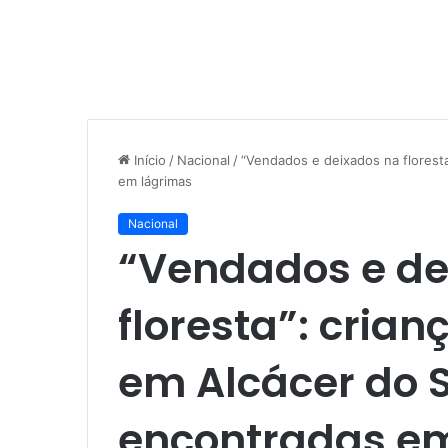
Início
/
Nacional
/
“Vendados e deixados na florest
em lágrimas
Nacional
“Vendados e de
floresta”: cri
em Alcácer do 
encontradas e