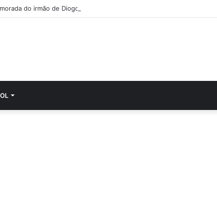
morada do irmão de Diogo Jota cumpre última vontade do jovem
OL