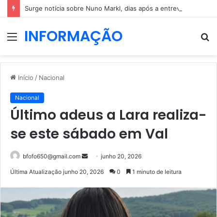
Surge notícia sobre Nuno Markl, dias após a entrevista a Daniel Oliveira
INFORMAÇÃO
Menu
P
p
Início
/
Nacional
Nacional
Último adeus a Lara realiza-
se este sábado em Val
Mande
bfofo650@gmail.com
junho 20, 2026
um
Última Atualização junho 20, 2026
0
1 minuto de leitura
e-
mail