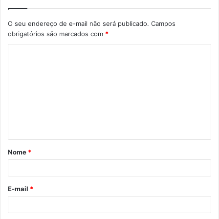
O seu endereço de e-mail não será publicado.
Campos
obrigatórios são marcados com
*
C
o
m
e
n
t
á
Nome
*
r
i
o
E-mail
*
*