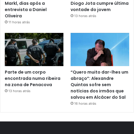
Markl, dias após a
Diogo Jota cumpre última
entrevista a Daniel
vontade do jovem
Oliveira
13 horas atrás
11 horas atrás
Parte de um corpo
“Quero muito dar-lhes um
encontrada numa ribeira
abraço”: Alexandre
na zona de Penacova
Quintas sofre sem
notícias dos irmãos que
13 horas atrás
salvou em Alcácer do Sal
16 horas atrás