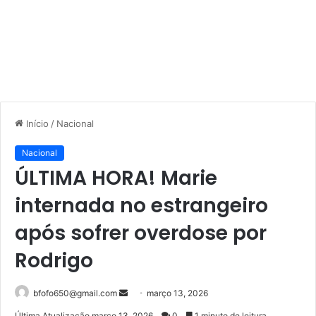
Início
/
Nacional
Nacional
ÚLTIMA HORA! Marie
internada no estrangeiro
após sofrer overdose por
Rodrigo
Mande
bfofo650@gmail.com
março 13, 2026
um
Última Atualização março 13, 2026
0
1 minuto de leitura