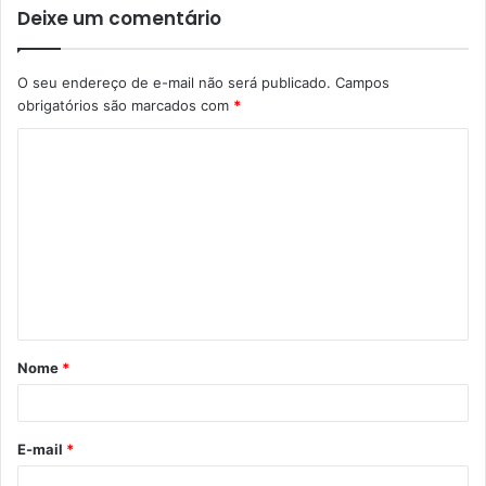
Deixe um comentário
O seu endereço de e-mail não será publicado.
Campos
obrigatórios são marcados com
*
C
o
m
e
n
t
á
Nome
*
r
i
o
E-mail
*
*