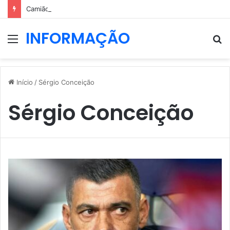
Camião do lixo cai ao Rio Douro no Porto
INFORMAÇÃO
Menu
P
p
Início
/
Sérgio Conceição
Sérgio Conceição