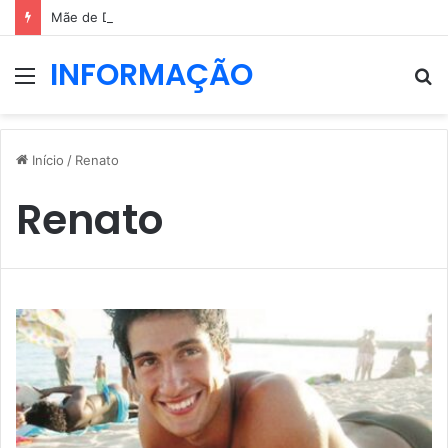
Mãe de Diogo Jota elogia força de Rute Cardoso após período difícil
INFORMAÇÃO
Menu
P
p
Início
/
Renato
Renato