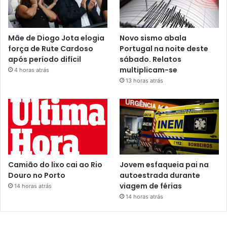
Mãe de Diogo Jota elogia
Novo sismo abala
força de Rute Cardoso
Portugal na noite deste
após período difícil
sábado. Relatos
multiplicam-se
4 horas atrás
13 horas atrás
Camião do lixo cai ao Rio
Jovem esfaqueia pai na
Douro no Porto
autoestrada durante
viagem de férias
14 horas atrás
14 horas atrás