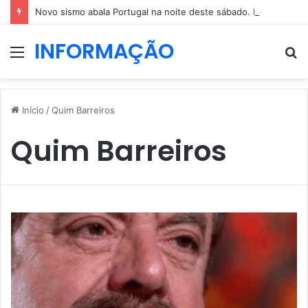
Novo sismo abala Portugal na noite deste sábado. Relatos multiplicam-se
INFORMAÇÃO
Menu
P
p
Início
/
Quim Barreiros
Quim Barreiros