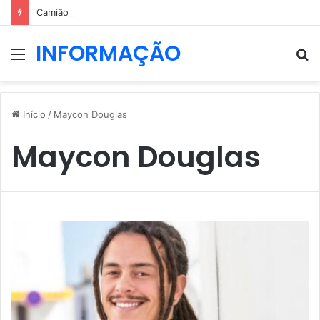
Camião do lixo cai ao Rio Douro no Porto
INFORMAÇÃO
Menu
P
p
Início
/
Maycon Douglas
Maycon Douglas