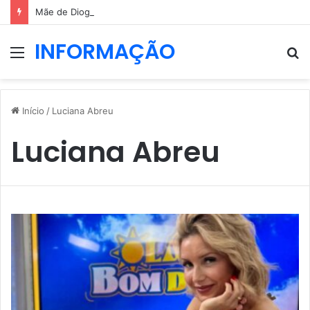
Mãe de Diogo Jota elogia força de Rute Cardoso após período difícil
INFORMAÇÃO
Menu
P
p
Início
/
Luciana Abreu
Luciana Abreu