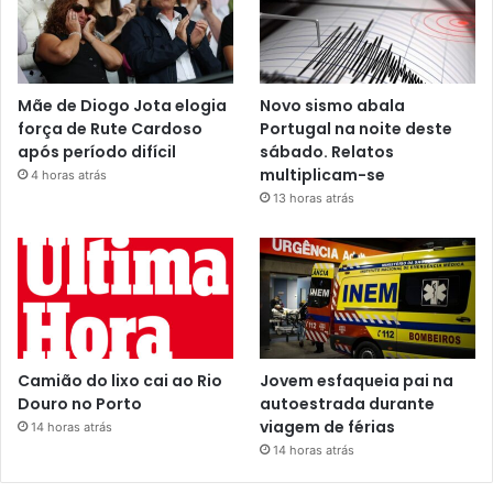
Mãe de Diogo Jota elogia
Novo sismo abala
força de Rute Cardoso
Portugal na noite deste
após período difícil
sábado. Relatos
multiplicam-se
4 horas atrás
13 horas atrás
Camião do lixo cai ao Rio
Jovem esfaqueia pai na
Douro no Porto
autoestrada durante
viagem de férias
14 horas atrás
14 horas atrás