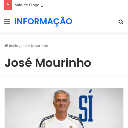
Mãe de Diogo Jota elogia força de Rute Cardoso após período difícil
INFORMAÇÃO
Menu
P
p
Início
/
José Mourinho
José Mourinho