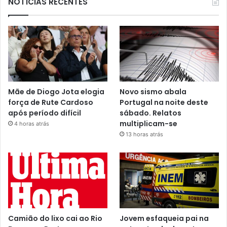
NOTÍCIAS RECENTES
Mãe de Diogo Jota elogia
Novo sismo abala
força de Rute Cardoso
Portugal na noite deste
após período difícil
sábado. Relatos
multiplicam-se
4 horas atrás
13 horas atrás
Camião do lixo cai ao Rio
Jovem esfaqueia pai na