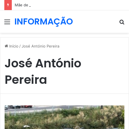
Mãe de Diogo Jota elogia força de Rute Cardoso após período difícil
INFORMAÇÃO
Menu
P
p
Início
/
José António Pereira
José António
Pereira