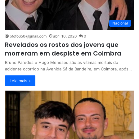
Nacional
bfofo650@gmail.com
abril 10, 2026
0
Revelados os rostos dos jovens que
morreram em despiste em Coimbra
Bruno Paredes e Hugo Meneses são as vítimas mortais do
acidente ocorrido na Avenida Sá da Bandeira, em Coimbra, após…
Leia mais »