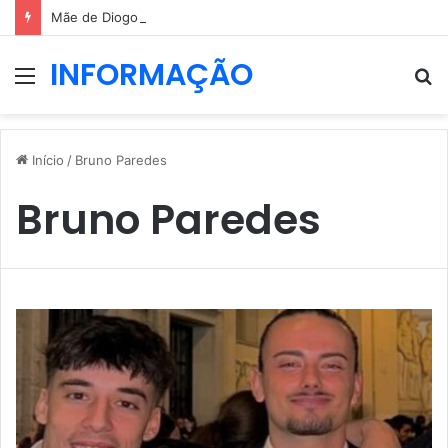
Mãe de Diogo Jota elogia força de Rute Cardoso após período difícil
INFORMAÇÃO
Menu
P
p
Início
/
Bruno Paredes
Bruno Paredes