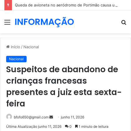
Queda de avioneta no aeródromo de Portimão causa um morto
INFORMAÇÃO
Menu
P
p
Início
/
Nacional
Nacional
Suspeitos de abandono de
crianças francesas
presentes a juiz esta sexta-
feira
Mande
bfofo650@gmail.com
junho 11, 2026
um
Última Atualização junho 11, 2026
0
1 minuto de leitura
e-