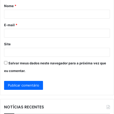
Nome
*
r
i
o
E-mail
*
*
Site
Salvar meus dados neste navegador para a próxima vez que
eu comentar.
NOTÍCIAS RECENTES