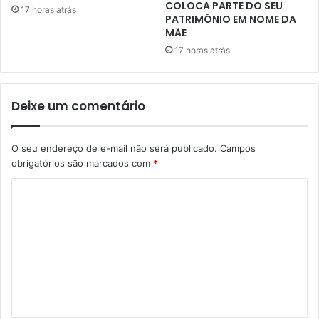
COLOCA PARTE DO SEU
17 horas atrás
PATRIMÓNIO EM NOME DA
MÃE
17 horas atrás
Deixe um comentário
O seu endereço de e-mail não será publicado.
Campos
obrigatórios são marcados com
*
C
o
m
e
n
t
á