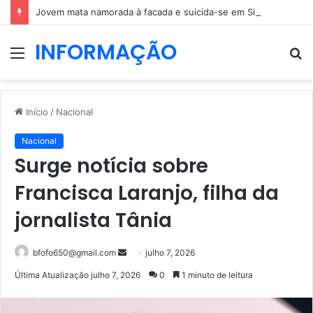
Jovem mata namorada à facada e suicida-se em Sintra
INFORMAÇÃO
Menu
P
p
Início
/
Nacional
Nacional
Surge notícia sobre
Francisca Laranjo, filha da
jornalista Tânia
Mande
bfofo650@gmail.com
julho 7, 2026
um
Última Atualização julho 7, 2026
0
1 minuto de leitura
e-
mail