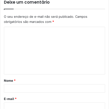
Deixe um comentário
O seu endereço de e-mail não será publicado.
Campos
obrigatórios são marcados com
*
C
o
m
e
n
t
á
Nome
*
r
i
o
E-mail
*
*