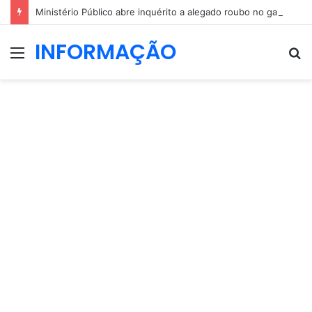
Ministério Público abre inquérito a alegado roubo no gabinete de André Ventura
INFORMAÇÃO
Menu
P
p