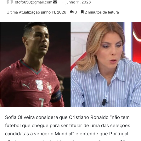
Mande
bfofo650@gmail.com
junho 11, 2026
um
Última Atualização junho 11, 2026
0
2 minutos de leitura
e-
mail
Sofia Oliveira considera que Cristiano Ronaldo “não tem
futebol que chegue para ser titular de uma das seleções
candidatas a vencer o Mundial” e entende que Portugal