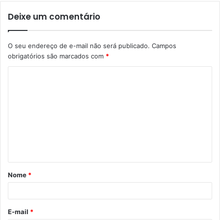
Deixe um comentário
O seu endereço de e-mail não será publicado.
Campos
obrigatórios são marcados com
*
C
o
m
e
n
t
á
Nome
*
r
i
o
E-mail
*