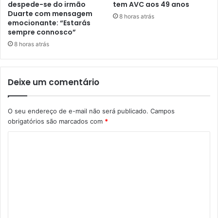
despede-se do irmão
tem AVC aos 49 anos
Duarte com mensagem
8 horas atrás
emocionante: “Estarás
sempre connosco”
8 horas atrás
Deixe um comentário
O seu endereço de e-mail não será publicado.
Campos
obrigatórios são marcados com
*
C
o
m
e
n
t