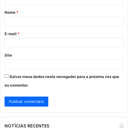
á
Nome
*
r
i
o
E-mail
*
*
Site
Salvar meus dados neste navegador para a próxima vez que
eu comentar.
NOTÍCIAS RECENTES