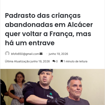
Padrasto das crianças
abandonadas em Alcácer
quer voltar a França, mas
há um entrave
Mande
bfofo650@gmail.com
junho 19, 2026
um
Última Atualização junho 19, 2026
0
1 minuto de leitura
e-
mail