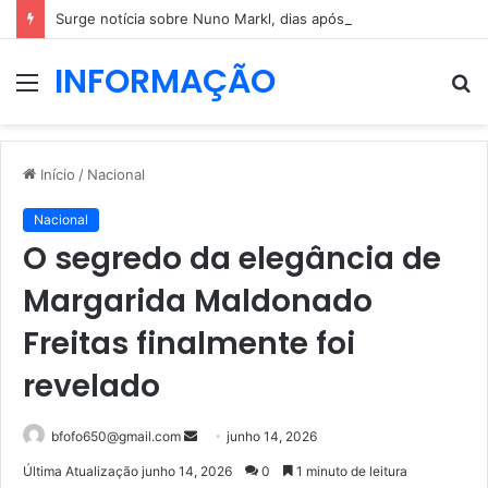
Surge notícia sobre Nuno Markl, dias após a entrevista a Daniel Oliveira
INFORMAÇÃO
Menu
P
p
Início
/
Nacional
Nacional
O segredo da elegância de
Margarida Maldonado
Freitas finalmente foi
revelado
Mande
bfofo650@gmail.com
junho 14, 2026
um
Última Atualização junho 14, 2026
0
1 minuto de leitura
e-