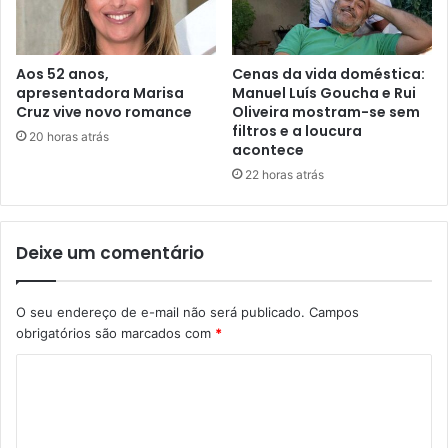
Aos 52 anos,
Cenas da vida doméstica:
apresentadora Marisa
Manuel Luís Goucha e Rui
Cruz vive novo romance
Oliveira mostram-se sem
filtros e a loucura
20 horas atrás
acontece
22 horas atrás
Deixe um comentário
O seu endereço de e-mail não será publicado.
Campos
obrigatórios são marcados com
*
C
o
m