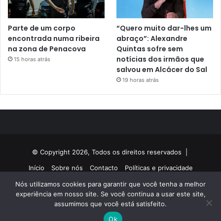
Parte de um corpo
“Quero muito dar-lhes um
encontrada numa ribeira
abraço”: Alexandre
na zona de Penacova
Quintas sofre sem
notícias dos irmãos que
15 horas atrás
salvou em Alcácer do Sal
19 horas atrás
© Copyright 2026, Todos os direitos reservados |
Início
Sobre nós
Contacto
Políticas e privacidade
Nós utilizamos cookies para garantir que você tenha a melhor
Facebook
Twitter
YouTube
Instagram
experiência em nosso site. Se você continua a usar este site,
assumimos que você está satisfeito.
Ok