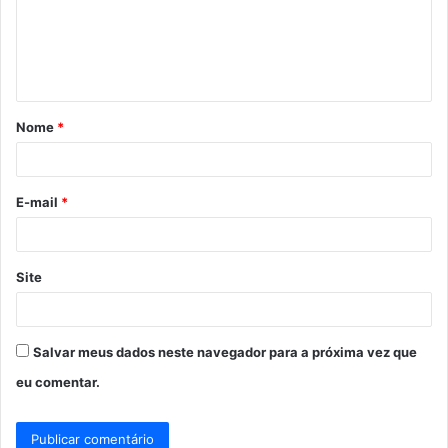
e
n
t
á
Nome
*
r
i
o
E-mail
*
*
Site
Salvar meus dados neste navegador para a próxima vez que
eu comentar.