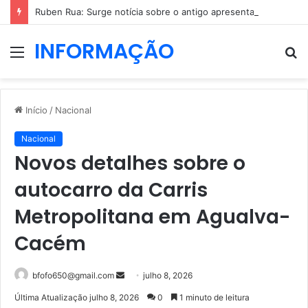
Ruben Rua: Surge notícia sobre o antigo apresentador da TVI
INFORMAÇÃO
Menu
P
p
Início
/
Nacional
Nacional
Novos detalhes sobre o
autocarro da Carris
Metropolitana em Agualva-
Cacém
Mande
bfofo650@gmail.com
julho 8, 2026
um
Última Atualização julho 8, 2026
0
1 minuto de leitura
e-