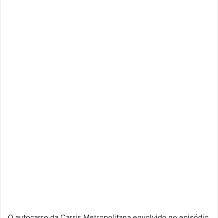
O autocarro da Carris Metropolitana envolvido no episódio