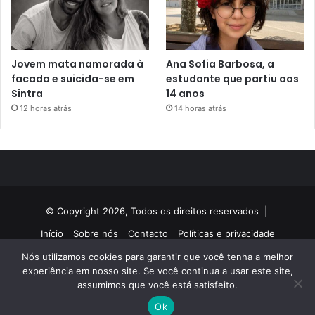
Jovem mata namorada à
Ana Sofia Barbosa, a
facada e suicida-se em
estudante que partiu aos
Sintra
14 anos
12 horas atrás
14 horas atrás
© Copyright 2026, Todos os direitos reservados |
Início
Sobre nós
Contacto
Políticas e privacidade
Nós utilizamos cookies para garantir que você tenha a melhor
Facebook
Twitter
YouTube
Instagram
experiência em nosso site. Se você continua a usar este site,
assumimos que você está satisfeito.
Ok