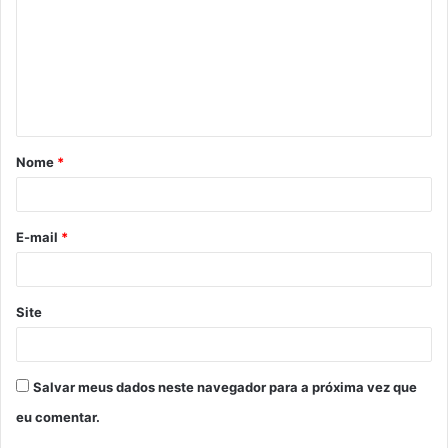
m
e
n
t
á
Nome
*
r
i
o
E-mail
*
*
Site
Salvar meus dados neste navegador para a próxima vez que
eu comentar.