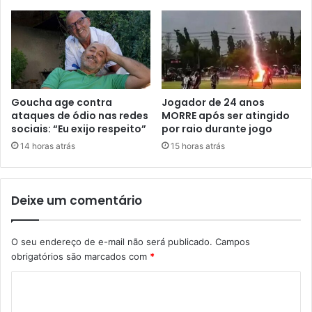
Goucha age contra
Jogador de 24 anos
ataques de ódio nas redes
MORRE após ser atingido
sociais: “Eu exijo respeito”
por raio durante jogo
14 horas atrás
15 horas atrás
Deixe um comentário
O seu endereço de e-mail não será publicado.
Campos
obrigatórios são marcados com
*
C
o