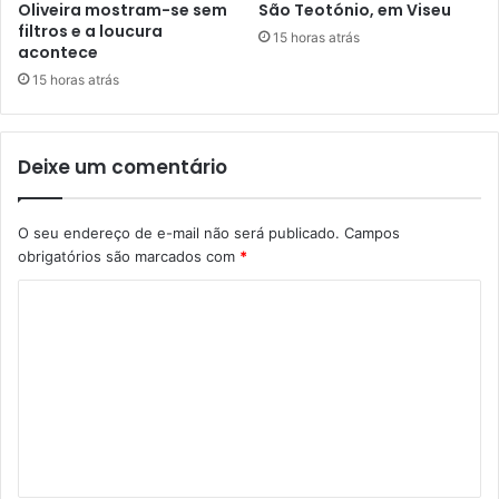
Oliveira mostram-se sem
São Teotónio, em Viseu
filtros e a loucura
15 horas atrás
acontece
15 horas atrás
Deixe um comentário
O seu endereço de e-mail não será publicado.
Campos
obrigatórios são marcados com
*
C
o
m
e
n
t
á