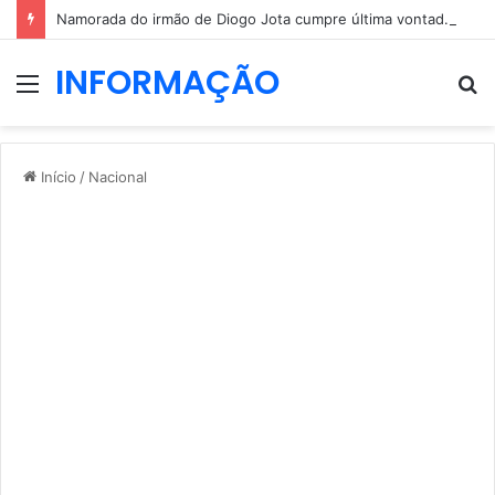
Namorada do irmão de Diogo Jota cumpre última vontade do jovem
INFORMAÇÃO
Menu
P
p
Início
/
Nacional