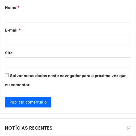
Nome
*
r
i
o
E-mail
*
*
Site
Salvar meus dados neste navegador para a próxima vez que
eu comentar.
NOTÍCIAS RECENTES