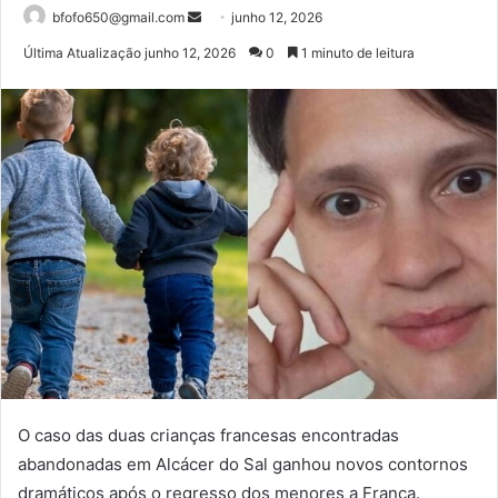
Mande
bfofo650@gmail.com
junho 12, 2026
um
Última Atualização junho 12, 2026
0
1 minuto de leitura
e-
mail
O caso das duas crianças francesas encontradas
abandonadas em Alcácer do Sal ganhou novos contornos
dramáticos após o regresso dos menores a França.