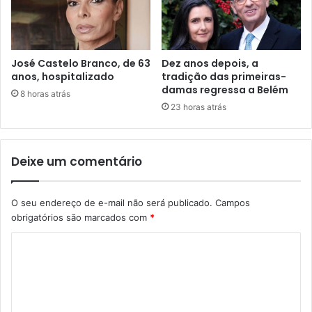
José Castelo Branco, de 63
Dez anos depois, a
anos, hospitalizado
tradição das primeiras-
damas regressa a Belém
8 horas atrás
23 horas atrás
Deixe um comentário
O seu endereço de e-mail não será publicado.
Campos
obrigatórios são marcados com
*
C
o
m
e