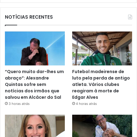
NOTÍCIAS RECENTES
“Quero muito dar-lhes um
Futebol madeirense de
abraço”: Alexandre
luto pela perda de antigo
Quintas sofre sem
atleta. Vários clubes
notícias dos irmãos que
reagiram à morte de
salvou em Alcácer do Sal
Edgar Alves
3 horas atrás
4 horas atrás