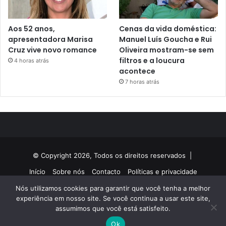
Aos 52 anos,
Cenas da vida doméstica:
apresentadora Marisa
Manuel Luís Goucha e Rui
Cruz vive novo romance
Oliveira mostram-se sem
filtros e a loucura
4 horas atrás
acontece
7 horas atrás
© Copyright 2026, Todos os direitos reservados |
Início
Sobre nós
Contacto
Políticas e privacidade
Nós utilizamos cookies para garantir que você tenha a melhor
Facebook
Twitter
YouTube
Instagram
experiência em nosso site. Se você continua a usar este site,
assumimos que você está satisfeito.
Ok