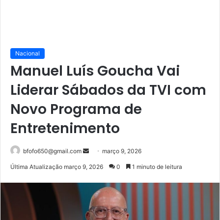
Nacional
Manuel Luís Goucha Vai
Liderar Sábados da TVI com
Novo Programa de
Entretenimento
Mande
bfofo650@gmail.com
março 9, 2026
um
Última Atualização março 9, 2026
0
1 minuto de leitura
e-
mail