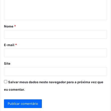
n
t
á
Nome
*
r
i
o
E-mail
*
*
Site
Salvar meus dados neste navegador para a próxima vez que
eu comentar.