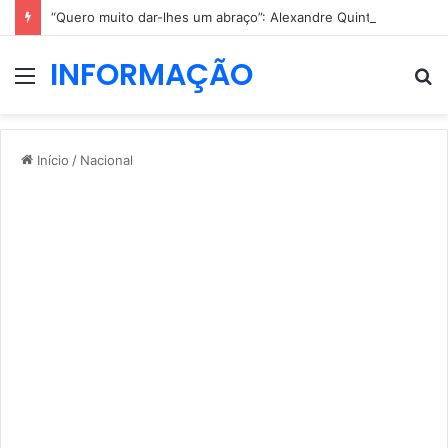
“Quero muito dar-lhes um abraço”: Alexandre Quintas sofre sem notícias dos irmãos que salvou em Alcácer do Sal
INFORMAÇÃO
Menu
P
p
Início
/
Nacional