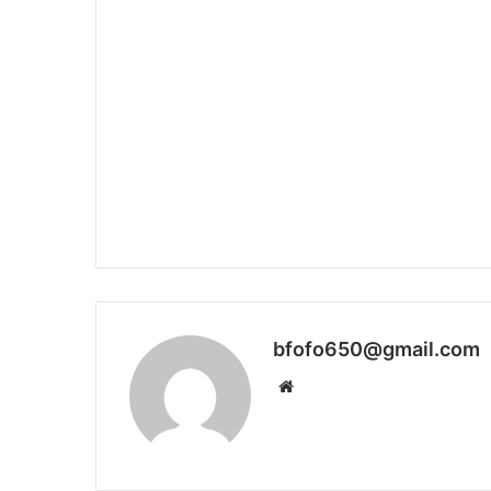
bfofo650@gmail.com
Website