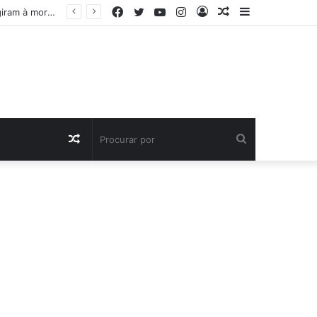
Facebook
Twitter
YouTube
Instagram
Entrar
Artigo
Barra
Futebol madeirense de luto pela perda de antigo atleta. Vários clubes reagiram à morte de Edgar Alves
aleatório
Lateral
Artigo
Procurar
aleatório
por