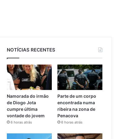
NOTÍCIAS RECENTES
Namorada do irmão
Parte de um corpo
de Diogo Jota
encontrada numa
cumpre última
ribeira na zona de
vontade do jovem
Penacova
6 horas atrás
6 horas atrás