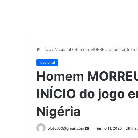
Início
/
Nacional
/
Homem MORREU pouco antes do IN
Nacional
Homem MORREU 
INÍCIO do jogo e
Nigéria
Mande
bfofo650@gmail.com
junho 11, 2026
Última 
um