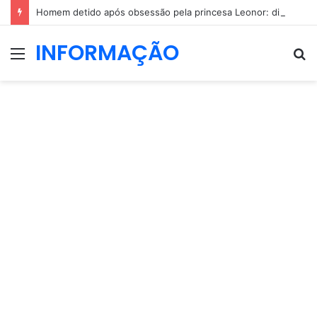
Homem detido após obsessão pela princesa Leonor: dizia que ia casar com a herdeira espanhola
INFORMAÇÃO
Menu
P
p