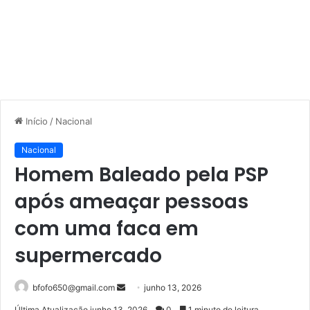
Início
/
Nacional
Nacional
Homem Baleado pela PSP
após ameaçar pessoas
com uma faca em
supermercado
Mande
bfofo650@gmail.com
junho 13, 2026
um
Última Atualização junho 13, 2026
0
1 minuto de leitura