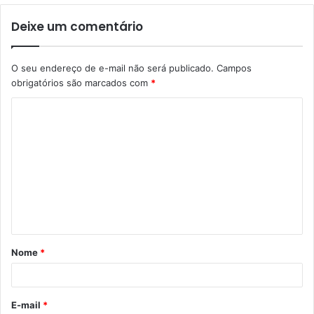
Deixe um comentário
O seu endereço de e-mail não será publicado.
Campos
obrigatórios são marcados com
*
C
o
m
e
n
t
á
Nome
*
r
i
o
E-mail
*