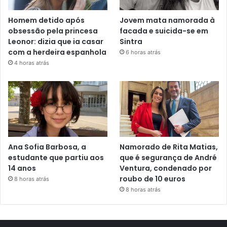
Homem detido após
Jovem mata namorada à
obsessão pela princesa
facada e suicida-se em
Leonor: dizia que ia casar
Sintra
com a herdeira espanhola
6 horas atrás
4 horas atrás
Ana Sofia Barbosa, a
Namorado de Rita Matias,
estudante que partiu aos
que é segurança de André
14 anos
Ventura, condenado por
roubo de 10 euros
8 horas atrás
8 horas atrás