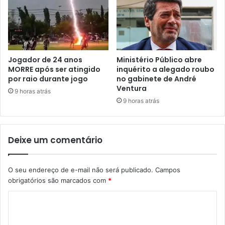
Jogador de 24 anos
Ministério Público abre
MORRE após ser atingido
inquérito a alegado roubo
por raio durante jogo
no gabinete de André
Ventura
9 horas atrás
9 horas atrás
Deixe um comentário
O seu endereço de e-mail não será publicado.
Campos
obrigatórios são marcados com
*
C
o