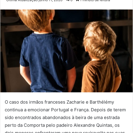
e-
mail
O caso dos irmãos franceses Zacharie e Barthélémy
continua a emocionar Portugal e França. Depois de terem
sido encontrados abandonados à beira de uma estrada
perto da Comporta pelo padeiro Alexandre Quintas, os
dois menores enfrentaram uma nova reviravolta nas suas