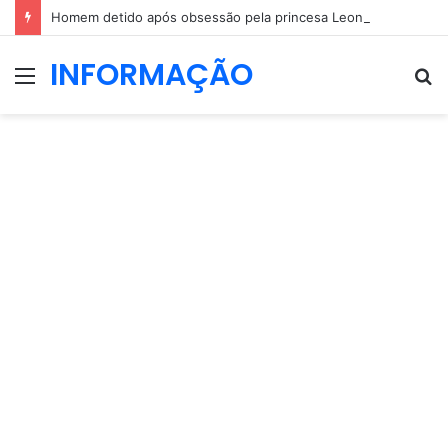
Homem detido após obsessão pela princesa Leonor: dizia que ia casar com a herdeira espanhola
INFORMAÇÃO
Menu
P
p