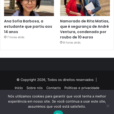
Ana Sofia Barbosa, a
Namorado de Rita Matias,
estudante que partiu aos
que é segurança de André
14 anos
Ventura, condenado por
roubo de 10 euros
7 horas atrás
8 horas atrás
© Copyright 2026, Todos os direitos reservados |
Início
Sobre nós
Contacto
Políticas e privacidade
Nós utilizamos cookies para garantir que você tenha a melhor
Facebook
Twitter
YouTube
Instagram
experiência em nosso site. Se você continua a usar este site,
assumimos que você está satisfeito.