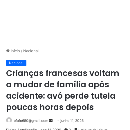
Início
/
Nacional
Nacional
Crianças francesas voltam
a mudar de família após
acidente: avó perde tutela
poucas horas depois
Mande
bfofo650@gmail.com
junho 11, 2026
um
Última Atualização junho 11, 2026
0
1 minuto de leitura