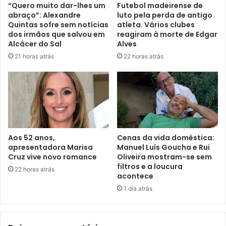
“Quero muito dar-lhes um
Futebol madeirense de
abraço”: Alexandre
luto pela perda de antigo
Quintas sofre sem notícias
atleta. Vários clubes
dos irmãos que salvou em
reagiram à morte de Edgar
Alcácer do Sal
Alves
21 horas atrás
22 horas atrás
Aos 52 anos,
Cenas da vida doméstica:
apresentadora Marisa
Manuel Luís Goucha e Rui
Cruz vive novo romance
Oliveira mostram-se sem
filtros e a loucura
22 horas atrás
acontece
1 dia atrás