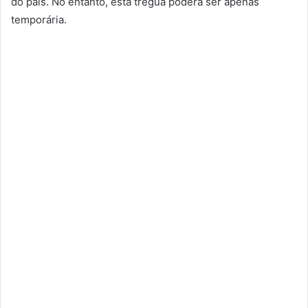
do país. No entanto, esta trégua poderá ser apenas
temporária.