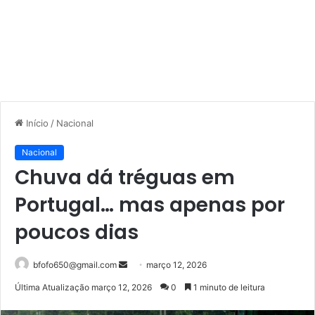
Início
/
Nacional
Nacional
Chuva dá tréguas em
Portugal… mas apenas por
poucos dias
Mande
bfofo650@gmail.com
março 12, 2026
um
Última Atualização março 12, 2026
0
1 minuto de leitura
e-
mail