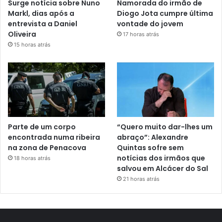
Surge notícia sobre Nuno
Namorada do irmão de
Markl, dias após a
Diogo Jota cumpre última
entrevista a Daniel
vontade do jovem
Oliveira
17 horas atrás
15 horas atrás
Parte de um corpo
“Quero muito dar-lhes um
encontrada numa ribeira
abraço”: Alexandre
na zona de Penacova
Quintas sofre sem
notícias dos irmãos que
18 horas atrás
salvou em Alcácer do Sal
21 horas atrás