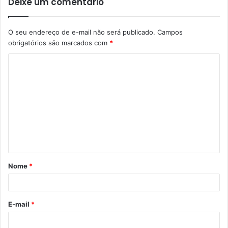
Deixe um comentário
O seu endereço de e-mail não será publicado.
Campos
obrigatórios são marcados com
*
C
o
m
e
n
t
á
Nome
*
r
i
o
E-mail
*
*