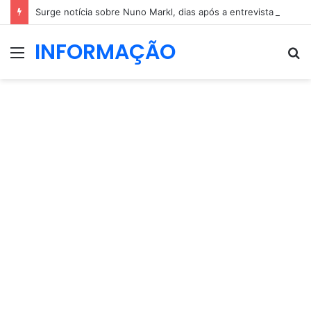
Surge notícia sobre Nuno Markl, dias após a entrevista a Daniel Oliveira
INFORMAÇÃO
Menu
P
p