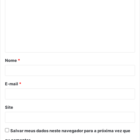
o
m
e
n
t
á
Nome
*
r
i
o
E-mail
*
*
Site
Salvar meus dados neste navegador para a próxima vez que