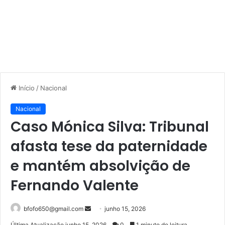
Início
/
Nacional
Nacional
Caso Mónica Silva: Tribunal
afasta tese da paternidade
e mantém absolvição de
Fernando Valente
Mande
bfofo650@gmail.com
junho 15, 2026
um
Última Atualização junho 15, 2026
0
1 minuto de leitura