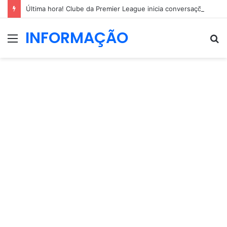
Última hora! Clube da Premier League inicia conversações com o Sporting por Geny Catamo
INFORMAÇÃO
Menu
P
p