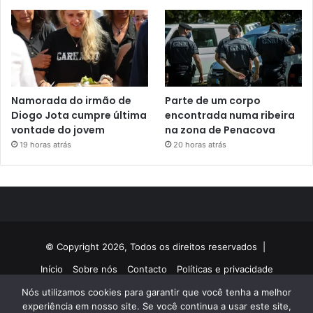
Namorada do irmão de
Parte de um corpo
Diogo Jota cumpre última
encontrada numa ribeira
vontade do jovem
na zona de Penacova
19 horas atrás
20 horas atrás
© Copyright 2026, Todos os direitos reservados |
Início
Sobre nós
Contacto
Políticas e privacidade
Nós utilizamos cookies para garantir que você tenha a melhor
Facebook
Twitter
YouTube
Instagram
experiência em nosso site. Se você continua a usar este site,