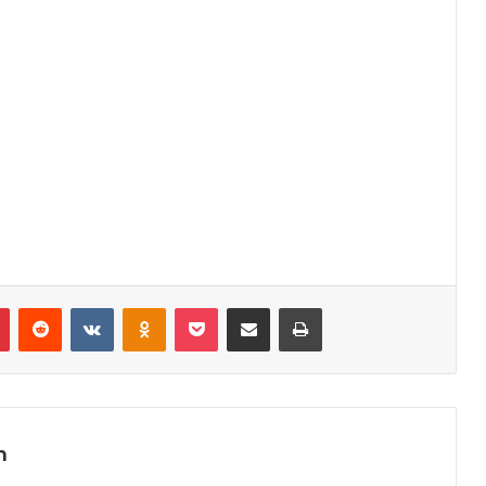
r
Pinterest
Reddit
VK
OK
Pocket
Compartilhar via e-mail
Imprimir
m