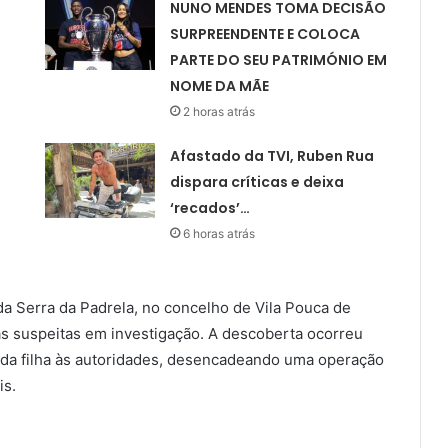
NUNO MENDES TOMA DECISÃO
SURPREENDENTE E COLOCA
PARTE DO SEU PATRIMÓNIO EM
NOME DA MÃE
2 horas atrás
Afastado da TVI, Ruben Rua
dispara críticas e deixa
‘recados’…
6 horas atrás
a Serra da Padrela, no concelho de Vila Pouca de
as suspeitas em investigação. A descoberta ocorreu
 da filha às autoridades, desencadeando uma operação
is.