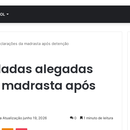
OL
eclarações da madrasta após detenção
eladas alegadas
 madrasta após
a Atualização junho 19, 2026
0
1 minuto de leitura
VK
OK
Pocket