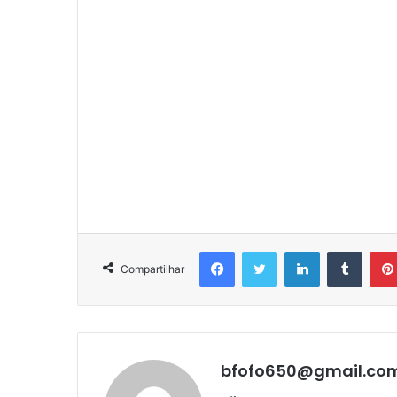
Facebook
Twitter
Linkedin
Tumbl
Compartilhar
bfofo650@gmail.co