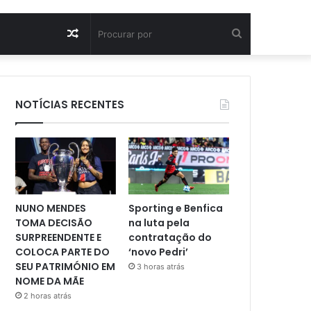
Artigo
Procurar
aleatório
por
NOTÍCIAS RECENTES
NUNO MENDES
Sporting e Benfica
TOMA DECISÃO
na luta pela
SURPREENDENTE E
contratação do
COLOCA PARTE DO
‘novo Pedri’
SEU PATRIMÓNIO EM
3 horas atrás
NOME DA MÃE
2 horas atrás