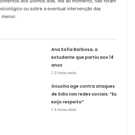
cimentos dos últimos dias. Até ao momento, não foram
sicológico ou sobre a eventual intervenção das
 menor.
Ana Sofia Barbosa, a
estudante que partiu aos 14
anos
3 horas atrás
Goucha age contra ataques
de ódio nas redes sociais: “Eu
exijo respeito”
4 horas atrás