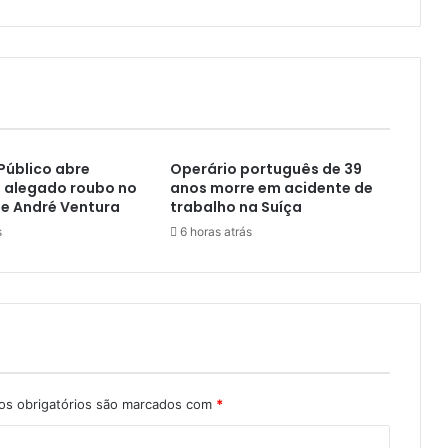
 Público abre
Operário português de 39
a alegado roubo no
anos morre em acidente de
e André Ventura
trabalho na Suíça
s
6 horas atrás
s obrigatórios são marcados com
*