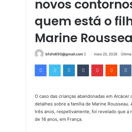
novos contorno
quem está o fil
Marine Rousse
Mande
bfofo650@gmail.com
maio 25, 2026
Última
um
Facebook
Twitter
Linkedin
Tumblr
Pinterest
Reddit
e-
mail
O caso das crianças abandonadas em Alcácer d
detalhes sobre a família de Marine Rousseau.
três anos, respetivamente, foi revelado que a
de 16 anos, em França.