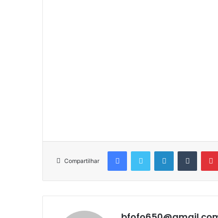
Facebook
Twitter
Linkedin
Tumblr
Compartilhar
bfofo650@gmail.co