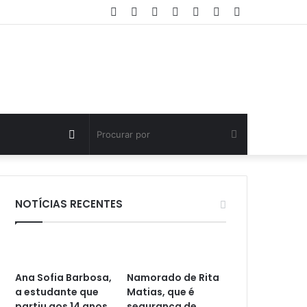
Facebook
Twitter
YouTube
Instagram
Entrar
Artigo
Barra
aleatório
Lateral
Artigo
Procurar
aleatório
por
NOTÍCIAS RECENTES
Ana Sofia Barbosa,
Namorado de Rita
a estudante que
Matias, que é
partiu aos 14 anos
segurança de