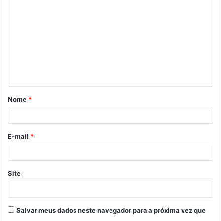
o
m
e
n
t
á
Nome
*
r
i
o
E-mail
*
*
Site
Salvar meus dados neste navegador para a próxima vez que