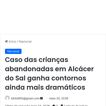
Início
/
Nacional
Nacional
Caso das crianças
abandonadas em Alcácer
do Sal ganha contornos
ainda mais dramáticos
Mande
bfofo650@gmail.com
maio 24, 2026
um
Última Atualização maio 24, 2026
0
1 minuto de leitura