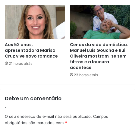
Aos 52 anos,
Cenas da vida doméstica:
apresentadora Marisa
Manuel Luís Goucha e Rui
Cruz vive novo romance
Oliveira mostram-se sem
filtros e a loucura
21 horas atrás
acontece
23 horas atrás
Deixe um comentário
O seu endereço de e-mail não será publicado.
Campos
obrigatórios são marcados com
*
C