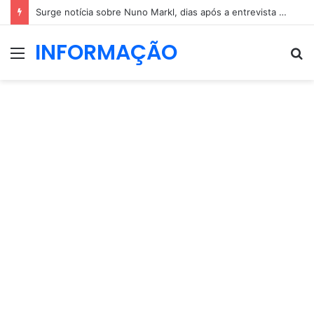
Surge notícia sobre Nuno Markl, dias após a entrevista a Daniel Oliveira
INFORMAÇÃO
Menu
P
p