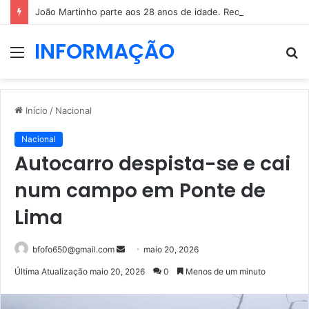
João Martinho parte aos 28 anos de idade. Redes sociais enchem-se de mensagens
INFORMAÇÃO
Menu
P
p
Início
/
Nacional
Nacional
Autocarro despista-se e cai
num campo em Ponte de
Lima
Mande
bfofo650@gmail.com
maio 20, 2026
um
Última Atualização maio 20, 2026
0
Menos de um minuto
e-
mail