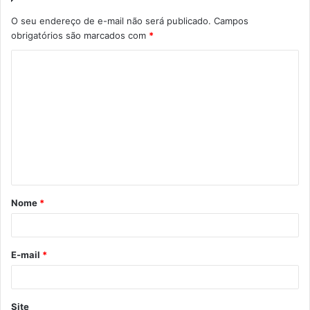
O seu endereço de e-mail não será publicado.
Campos
obrigatórios são marcados com
*
C
o
m
e
n
t
á
Nome
*
r
i
o
E-mail
*
*
Site