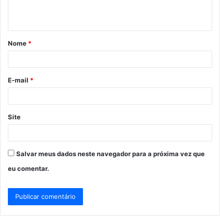
n
t
á
Nome
*
r
i
o
E-mail
*
*
Site
Salvar meus dados neste navegador para a próxima vez que
eu comentar.