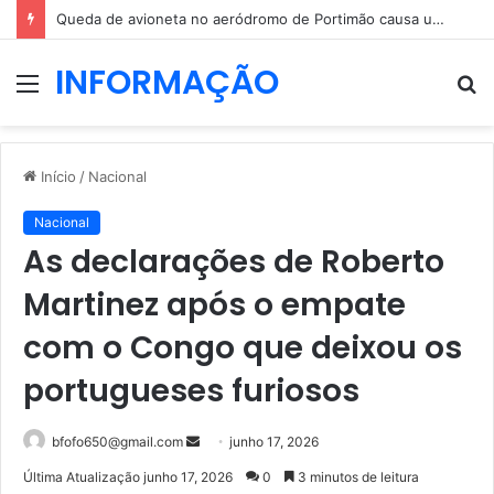
Queda de avioneta no aeródromo de Portimão causa um morto
INFORMAÇÃO
Menu
P
p
Início
/
Nacional
Nacional
As declarações de Roberto
Martinez após o empate
com o Congo que deixou os
portugueses furiosos
Mande
bfofo650@gmail.com
junho 17, 2026
um
Última Atualização junho 17, 2026
0
3 minutos de leitura
e-