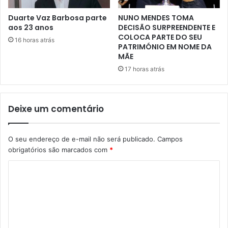
Duarte Vaz Barbosa parte
NUNO MENDES TOMA
aos 23 anos
DECISÃO SURPREENDENTE E
COLOCA PARTE DO SEU
16 horas atrás
PATRIMÓNIO EM NOME DA
MÃE
17 horas atrás
Deixe um comentário
O seu endereço de e-mail não será publicado.
Campos
obrigatórios são marcados com
*
C
o
m
e