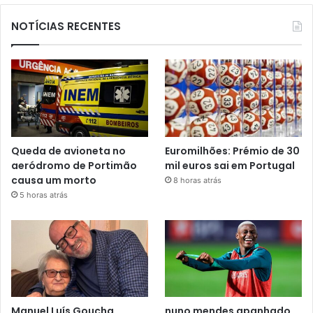
NOTÍCIAS RECENTES
Queda de avioneta no
Euromilhões: Prémio de 30
aeródromo de Portimão
mil euros sai em Portugal
causa um morto
8 horas atrás
5 horas atrás
Manuel Luís Goucha
nuno mendes apanhado