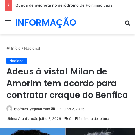
Queda de avioneta no aeródromo de Portimão causa um morto
INFORMAÇÃO
Menu
P
p
Início
/
Nacional
Nacional
Adeus à vista! Milan de
Amorim tem acordo para
contratar craque do Benfica
Mande
bfofo650@gmail.com
julho 2, 2026
um
Última Atualização julho 2, 2026
0
1 minuto de leitura
e-
mail