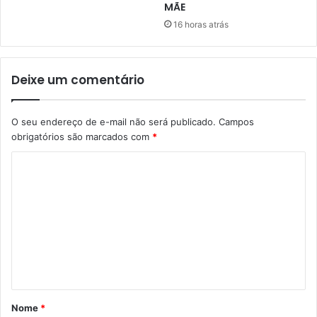
MÃE
16 horas atrás
Deixe um comentário
O seu endereço de e-mail não será publicado.
Campos
obrigatórios são marcados com
*
C
o
m
e
n
t
á
Nome
*
r