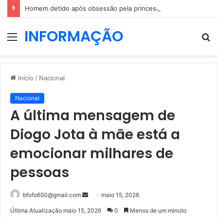
Homem detido após obsessão pela princesa Leonor: dizia que ia casar com a herdeira espanhola
INFORMAÇÃO
Menu
P
p
Início
/
Nacional
Nacional
A última mensagem de
Diogo Jota à mãe está a
emocionar milhares de
pessoas
Mande
bfofo650@gmail.com
maio 15, 2026
um
Última Atualização maio 15, 2026
0
Menos de um minuto
e-