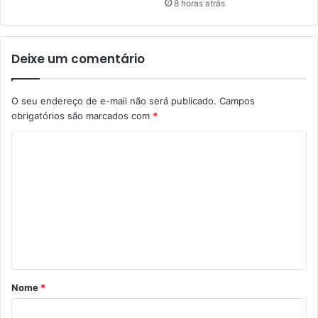
8 horas atrás
Deixe um comentário
O seu endereço de e-mail não será publicado.
Campos
obrigatórios são marcados com
*
C
o
m
e
n
t
á
Nome
*
r
i