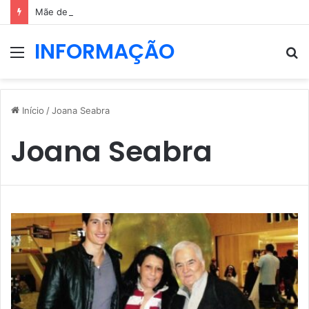
Mãe de Diogo Jota elogia força de Rute Cardoso após período difícil
INFORMAÇÃO
Menu
P
p
Início
/
Joana Seabra
Joana Seabra